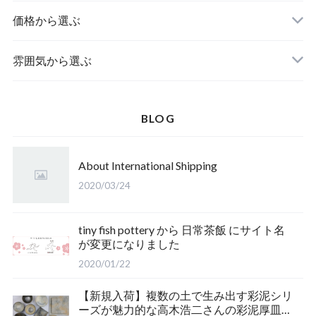
鉢
価格から選ぶ
湯呑み・マグカップ
雰囲気から選ぶ
酒器
BLOG
ポット・急須
About International Shipping
2020/03/24
tiny fish pottery から 日常茶飯 にサイト名
が変更になりました
2020/01/22
【新規入荷】複数の土で生み出す彩泥シリ
ーズが魅力的な高木浩二さんの彩泥厚皿を