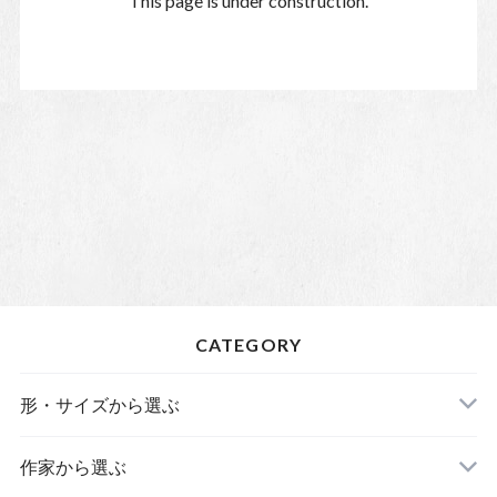
This page is under construction.
CATEGORY
形・サイズから選ぶ
皿
作家から選ぶ