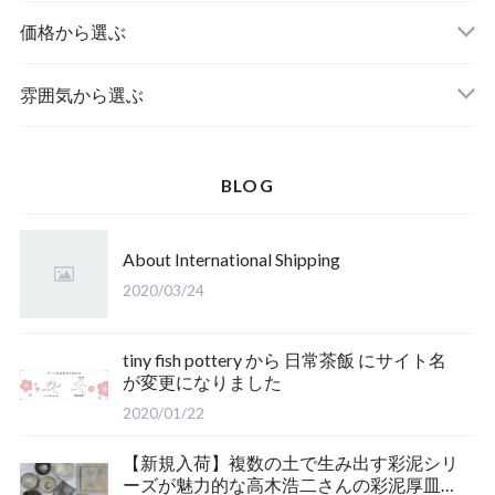
鉢
価格から選ぶ
湯呑み・マグカップ
雰囲気から選ぶ
酒器
BLOG
ポット・急須
About International Shipping
2020/03/24
tiny fish pottery から 日常茶飯 にサイト名
が変更になりました
2020/01/22
【新規入荷】複数の土で生み出す彩泥シリ
ーズが魅力的な高木浩二さんの彩泥厚皿を