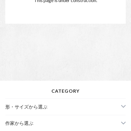
This page is under construction.
CATEGORY
形・サイズから選ぶ
皿
作家から選ぶ