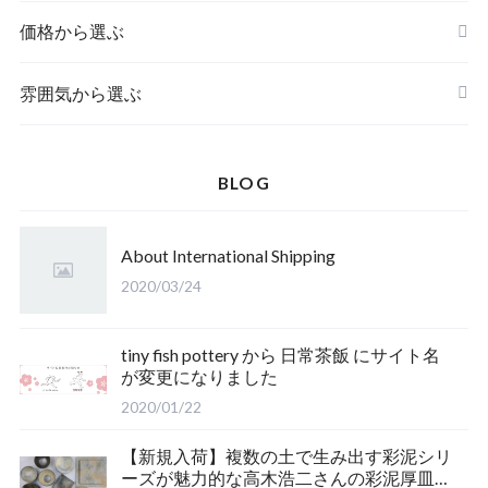
鉢
価格から選ぶ
湯呑み・マグカップ
雰囲気から選ぶ
酒器
BLOG
ポット・急須
About International Shipping
2020/03/24
tiny fish pottery から 日常茶飯 にサイト名
が変更になりました
2020/01/22
【新規入荷】複数の土で生み出す彩泥シリ
ーズが魅力的な高木浩二さんの彩泥厚皿を