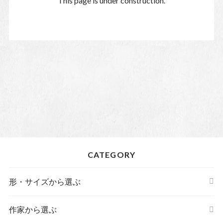
This page is under construction.
CATEGORY
形・サイズから選ぶ
皿
作家から選ぶ