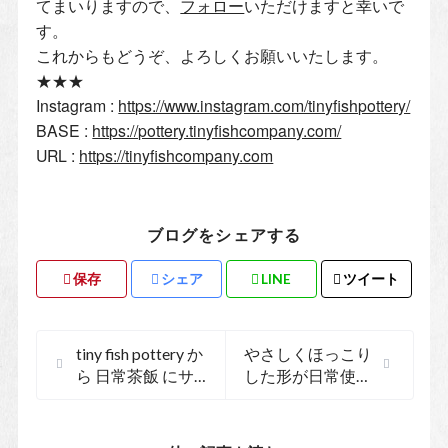
てまいりますので、
フォロー
いただけますと幸いで
す。
これからもどうぞ、よろしくお願いいたします。
★★★
Instagram :
https://www.instagram.com/tinyfishpottery/
BASE :
https://pottery.tinyfishcompany.com/
URL :
https://tinyfishcompany.com
ブログをシェアする
保存
シェア
LINE
ツイート
tiny fish pottery か
やさしくほっこり
ら 日常茶飯 にサ
した形が日常使い
イト名が変更にな
に最適な「吉永哲
りました
子」さんのうつわ
をご紹介