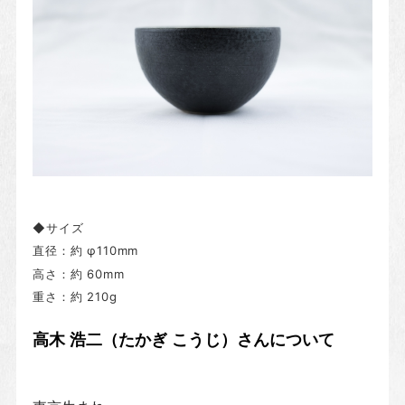
◆サイズ
直径：
約 φ110mm
高さ：約 60mm
重さ：約 210g
高木 浩二（たかぎ こうじ）さんについて