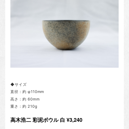
◆サイズ
直径：
約 φ110mm
高さ：約 60mm
重さ：約 210g
高木浩二 彩泥ボウル 白 ¥3,240