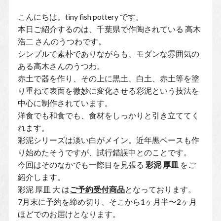
こんにちは。tiny fish pottery です。
本日ご紹介するのは、千葉県で作陶されている 高木
浩二 さんのうつわです。
シンプルで素朴でありながらも、モダンな雰囲気の
ある高木さんのうつわ。
赤土で器を作り、その上に黒土、白土、赤土等を塗
り重ねて表面を微妙に変化させる彩泥という技法を
中心に制作されています。
洋食でも和食でも、食材をしっかりと引き立ててく
れます。
彩泥シリーズは淡い白がメイン。近年黒ベースも作
り始めたそうですが、試行錯誤中とのことです。
今回はそのなかでも一際目を見張る
彩泥 厚皿
をご
紹介します。
彩泥 厚皿 大 は
ご予約受付商品
となっております。
7月末に予約を締め切り、そこから1ヶ月半〜2ヶ月
ほどでのお届けとなります。